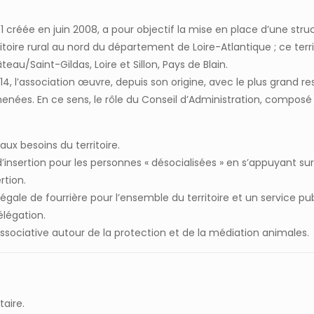
01 créée en juin 2008, a pour objectif la mise en place d’une stru
rritoire rural au nord du département de Loire-Atlantique ; ce
/Saint-Gildas, Loire et Sillon, Pays de Blain.
4, l’association œuvre, depuis son origine, avec le plus grand r
menées. En ce sens, le rôle du Conseil d’Administration, composé
ux besoins du territoire.
d’insertion pour les personnes « désocialisées » en s’appuyant su
rtion.
égale de fourrière pour l’ensemble du territoire et un service pu
élégation.
ssociative autour de la protection et de la médiation animales.
aire.