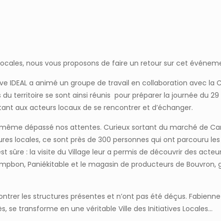
es Locales, nous vous proposons de faire un retour sur cet évén
ive IDEAL a animé un groupe de travail en collaboration avec la 
du territoire se sont ainsi réunis pour préparer la journée du 2
ttant aux acteurs locaux de se rencontrer et d’échanger.
et a même dépassé nos attentes. Curieux sortant du marché de 
ctures locales, ce sont près de 300 personnes qui ont parcouru le
 est sûre : la visite du Village leur a permis de découvrir des a
ampbon, Paniékitable et le magasin de producteurs de Bouvron, 
er les structures présentes et n’ont pas été déçus. Fabienne Re
, se transforme en une véritable Ville des Initiatives Locales…